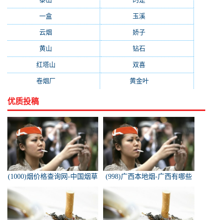
一盒
(176)
玉溪
(172)
云烟
(169)
娇子
(167)
黄山
(162)
钻石
(161)
红塔山
(157)
双喜
(157)
卷烟厂
(154)
黄金叶
(151)
优质投稿
(1000)烟价格查询网-中国烟草
(998)广西本地烟-广西有哪些
价格查询网
名烟