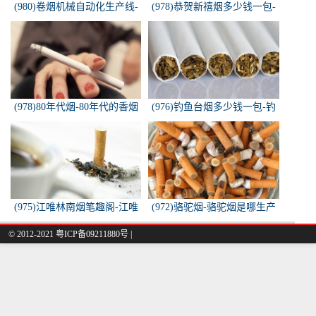
(980)卷烟机械自动化生产线-
(978)恭贺新禧烟多少钱一包-
中国烟草机械集团
恭贺新禧香烟有细支的多少钱
一盒？
(978)80年代烟-80年代的香烟
(976)钓鱼台烟多少钱一包-钓
都有什么名称？
鱼台烟多少钱一包
(975)江唯林南烟笔趣阁-江唯
(972)骆驼烟-骆驼烟是哪生产
林南烟小说叫什么名字？
的
© 2012-2021 粤ICP备09211880号 |