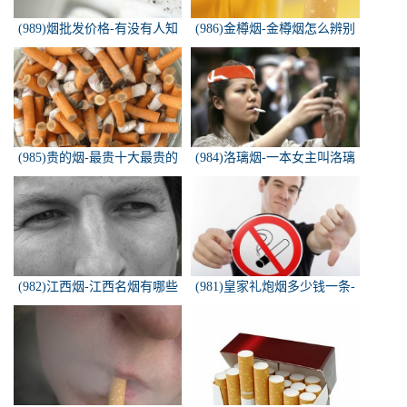
(989)烟批发价格-有没有人知
(986)金樽烟-金樽烟怎么辨别
道，各种香烟批发价？
真假
(985)贵的烟-最贵十大最贵的
(984)洛璃烟-一本女主叫洛璃
香烟是什么
烟的快穿小说，叫什么名字来
着？？？
(982)江西烟-江西名烟有哪些
(981)皇家礼炮烟多少钱一条-
皇家礼炮香烟零售多少钱一盒