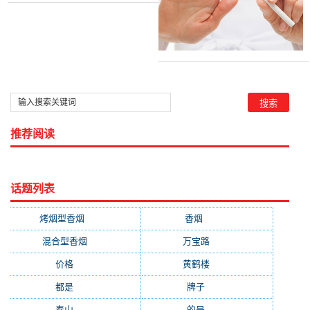
推荐阅读
话题列表
烤烟型香烟
(3677)
香烟
(2046)
混合型香烟
(779)
万宝路
(331)
价格
(319)
黄鹤楼
(315)
都是
(272)
牌子
(193)
泰山
(183)
的是
(179)