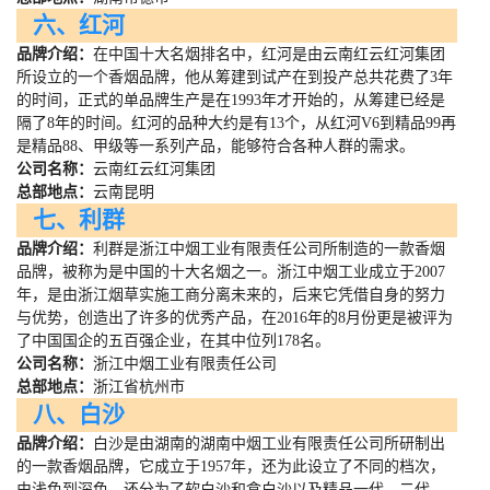
六、红河
品牌介绍：
在中国十大名烟排名中，红河是由云南红云红河集团
所设立的一个香烟品牌，他从筹建到试产在到投产总共花费了
3
年
的时间，正式的单品牌生产是在
1993
年才开始的，从筹建已经是
隔了
8
年的时间。红河的品种大约是有
13
个，从红河
V6
到精品
99
再
是精品
88
、甲级等一系列产品，能够符合各种人群的需求。
公司名称：
云南红云红河集团
总部地点：
云南昆明
七、利群
品牌介绍：
利群是浙江中烟工业有限责任公司所制造的一款香烟
品牌，被称为是中国的十大名烟之一。浙江中烟工业成立于
2007
年，是由浙江烟草实施工商分离未来的，后来它凭借自身的努力
与优势，创造出了许多的优秀产品，在
2016
年的
8
月份更是被评为
了中国国企的五百强企业，在其中位列
178
名。
公司名称：
浙江中烟工业有限责任公司
总部地点：
浙江省杭州市
八、白沙
品牌介绍：
白沙是由湖南的湖南中烟工业有限责任公司所研制出
的一款香烟品牌，它成立于
1957
年，还为此设立了不同的档次，
由浅色到深色，还分为了软白沙和盒白沙以及精品一代、二代、