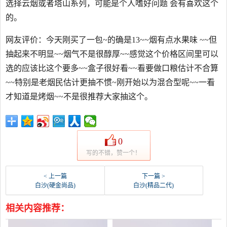
选择云烟或者塔山系列，可能是个人嗜好问题 会有喜欢这个
的。
网友评价：今天刚买了一包~的确是13~~烟有点水果味 ~~但
抽起来不明显~~烟气不是很醇厚~~感觉这个价格区间里可以
选的应该比这个要多~~盒子很好看~~看要做口粮估计不合算
~~特别是老烟民估计更抽不惯~刚开始以为混合型呢~~一看
才知道是烤烟~~不是很推荐大家抽这个。
0
写的不错，赞一个！
< 上一篇
下一篇 >
白沙(硬金尚品)
白沙(精品二代)
相关内容推荐：