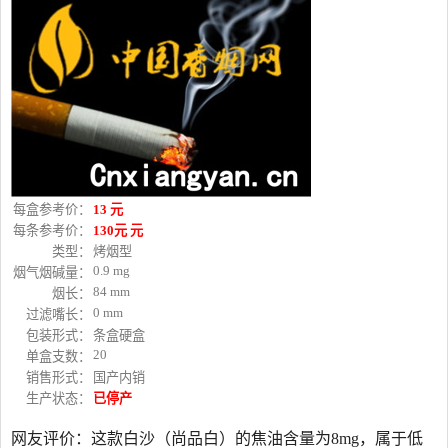
每盒参考价：
13 元
每条参考价：
130元 元
类型：
烤烟型
0.9 mg
烟气烟碱量：
84 mm
烟长：
0 mm
过滤嘴长：
包装形式：
条盒硬盒
20
单盒支数：
销售形式：
国产内销
生产状态：
已停产
网友评价：这款白沙（尚品白）的焦油含量为8mg，属于低