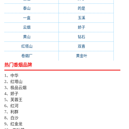
泰山
(183)
的是
(179)
一盒
(176)
玉溪
(172)
云烟
(169)
娇子
(167)
黄山
(162)
钻石
(161)
红塔山
(157)
双喜
(157)
卷烟厂
(154)
黄金叶
(151)
热门香烟品牌
1、中华
2、红塔山
3、极品云烟
4、娇子
5、芙蓉王
6、红河
7、利群
8、白沙
9、红金龙