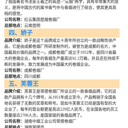
了我国著名书法家王羲之的真迹
--
“云烟”两字，具有非常重大的意
义，是将中国古代的属书香气中与香烟进行了结合，使其更具高
档的感觉。
公司名称：
红云集团昆烟卷烟厂
总部地点：
云南昆明
四、娇子
品牌介绍：
娇子是这个品牌成立十周年所创立的一款战略性徐产
品，它是由成都卷烟厂所研发制作的，被誉为是成都的名片，中
国最具价值的品牌之一。成都卷烟厂成立于
1952
年，是四川省最
大的卷烟企业，每年的香烟生产量高达
92.2
万箱，并且还在持续不
断的发展中，致力发展成为中国最大的卷烟企业。
公司名称：
成都卷烟厂
总部地点：
四川成都
五、芙蓉王
品牌介绍：
芙蓉王是常德卷烟厂所设立的一款香烟品牌，它的这
款产品拥有十几个牌号，从
1951
年成立至今，产品畅销于全国各
地名获得了无数的奖章和称号。现如今芙蓉王已经是国有型的大
企业了，每年的营业额更是高达
229
亿人民币，在全国各地的员工
数量接近
2700
人次，是国家级的香烟品牌了。
公司名称：
湖南中烟工业公司常德卷烟厂
总部地点：
湖南常德市