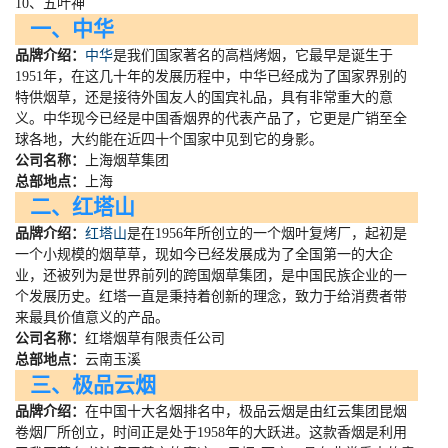
10、五叶神
一、中华
品牌介绍：
中华
是我们国家著名的高档烤烟，它最早是诞生于
1951
年，在这几十年的发展历程中，中华已经成为了国家界别的
特供烟草，还是接待外国友人的国宾礼品，具有非常重大的意
义。中华现今已经是中国香烟界的代表产品了，它更是广销至全
球各地，大约能在近四十个国家中见到它的身影。
公司名称：
上海烟草集团
总部地点：
上海
二、红塔山
品牌介绍：
红塔山
是在
1956
年所创立的一个烟叶复烤厂，起初是
一个小规模的烟草草，现如今已经发展成为了全国第一的大企
业，还被列为是世界前列的跨国烟草集团，是中国民族企业的一
个发展历史。红塔一直是秉持着创新的理念，致力于给消费者带
来最具价值意义的产品。
公司名称：
红塔烟草有限责任公司
总部地点：
云南玉溪
三、极品云烟
品牌介绍：
在中国十大名烟排名中，极品云烟是由红云集团昆烟
卷烟厂所创立，时间正是处于
1958
年的大跃进。这款香烟是利用