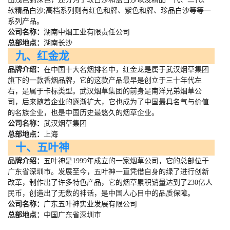
软精品白沙
;
高档系列则有红色和牌、紫色和牌、珍品白沙等等一
系列产品。
公司名称：
湖南中烟工业有限责任公司
总部地点：
湖南长沙
九、红金龙
品牌介绍：
在中国十大名烟排名中，红金龙是属于武汉烟草集团
旗下的一款香烟品牌，它的这款产品最早是创立于三十年代左
右，是属于卡标类型。武汉烟草集团的前身是南洋兄弟烟草公
司，后来随着企业的逐渐扩大，它也成为了中国最具名气与价值
的名族企业，也是中国历史最悠久的烟草企业。
公司名称：
武汉烟草集团
总部地点：
上海
十、五叶神
品牌介绍：
五叶神是
1999
年成立的一家烟草公司，它的总部位于
广东省深圳市。发展至今，五叶神一直凭借自身的绿了进行创新
改革，制作出了许多特色产品，它的烟草累积销量达到了
230
亿人
民币，创造出了无数的神话，是中国人心目中的品质保障。
公司名称：
广东五叶神实业发展有限公司
总部地点：
中国广东省深圳市