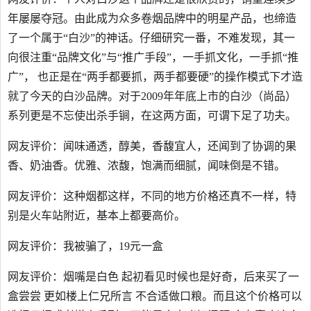
年屡屡夺冠。由此成为众多卷烟品牌中的明星产品，也缔造
了一个属于“白沙”的神话。仔细研究一番，不难发现，其一
向很注重“品牌文化”与“推广手段”，一手抓文化，一手抓“推
广”， 也正是在“两手都要抓，两手都要硬”的操作模式下才造
就了今天的白沙品牌。对于2009年年底上市的白沙（尚品）
系列更是不忘使出杀手锏，在这两方面，可谓下足了功夫。
网友评价：闻味通透，醇美，香馥宜人，还闻到了协调的果
香、奶油香。优雅、浓馥，饱满而细腻，闻味倒是不错。
网友评价：这种烟都这样，不同的地方价格还真不一样，特
别是火车站附近，基本上都要高价。
网友评价：我被骗了，19元一盒
网友评价：烟嘴是白色 起初看见时候也是好奇，后来买了一
盒尝尝 更如楼上仁兄所言 不合适做口粮。而且这个价格可以