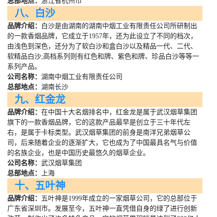
总部地点：
浙江省杭州市
八、白沙
品牌介绍：
白沙是由湖南的湖南中烟工业有限责任公司所研制出
的一款香烟品牌，它成立于
1957
年，还为此设立了不同的档次，
由浅色到深色，还分为了软白沙和盒白沙以及精品一代、二代、
软精品白沙
;
高档系列则有红色和牌、紫色和牌、珍品白沙等等一
系列产品。
公司名称：
湖南中烟工业有限责任公司
总部地点：
湖南长沙
九、红金龙
品牌介绍：
在中国十大名烟排名中，红金龙是属于武汉烟草集团
旗下的一款香烟品牌，它的这款产品最早是创立于三十年代左
右，是属于卡标类型。武汉烟草集团的前身是南洋兄弟烟草公
司，后来随着企业的逐渐扩大，它也成为了中国最具名气与价值
的名族企业，也是中国历史最悠久的烟草企业。
公司名称：
武汉烟草集团
总部地点：
上海
十、五叶神
品牌介绍：
五叶神是
1999
年成立的一家烟草公司，它的总部位于
广东省深圳市。发展至今，五叶神一直凭借自身的绿了进行创新