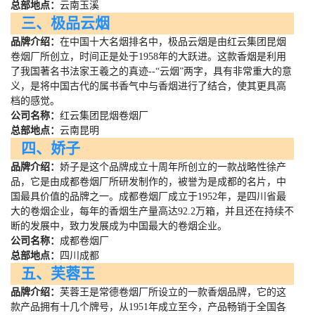
总部地点：
云南玉溪
三、极品云烟
品牌介绍：
在中国十大名烟排名中，极品云烟是由红云集团昆烟
卷烟厂所创立，时间正是处于
1958
年的大跃进。这款香烟是利用
了我国著名书法家王羲之的真迹
--
“云烟”两字，具有非常重大的意
义，是将中国古代的属书香气中与香烟进行了结合，使其更具高
档的感觉。
公司名称：
红云集团昆烟卷烟厂
总部地点：
云南昆明
四、娇子
品牌介绍：
娇子是这个品牌成立十周年所创立的一款战略性徐产
品，它是由成都卷烟厂所研发制作的，被誉为是成都的名片，中
国最具价值的品牌之一。成都卷烟厂成立于
1952
年，是四川省最
大的卷烟企业，每年的香烟生产量高达
92.2
万箱，并且还在持续不
断的发展中，致力发展成为中国最大的卷烟企业。
公司名称：
成都卷烟厂
总部地点：
四川成都
五、芙蓉王
品牌介绍：
芙蓉王是常德卷烟厂所设立的一款香烟品牌，它的这
款产品拥有十几个牌号，从
1951
年成立至今，产品畅销于全国各