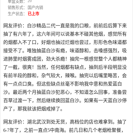
20
单盒支数：
销售形式：
国产内销
生产状态：
已上市
网友评价：白沙精品二代一直是我的口粮，前前后后算下来
抽了有六年了，这六年间可以说基本不碰其他烟，感觉所有
的烟都入不了口，好烟也抽过烂烟也尝过，形形色色味道都
接受不了。唯独抽蓝白沙有瘾，味道醇和，击嗓感强烈，吸
进肺里时烟雾成团，劲大杀瘾！抽完一根感觉整个人都精神
了一截，很爽！当然，任何烟都有缺点，抽到后半段明显没
有前半段的醇和，杂气较大，辣喉。抽完以后嘴里略苦，会
有一点点口臭。但这些缺点丝毫不影响我中意和热爱蓝白
沙。最近两个月抽蓝白沙犯恶心，不知道怎么回事，准备尝
百草过渡一下，然后继续换回蓝白沙。如果有一天蓝白沙停
产了，那我就该把烟戒掉了。
网友评价：湖北武汉到处无货，高档位的店也难拿到。抽了
6-7年了，之前一直点5中南海。前几日和几个老烟枪聚餐，