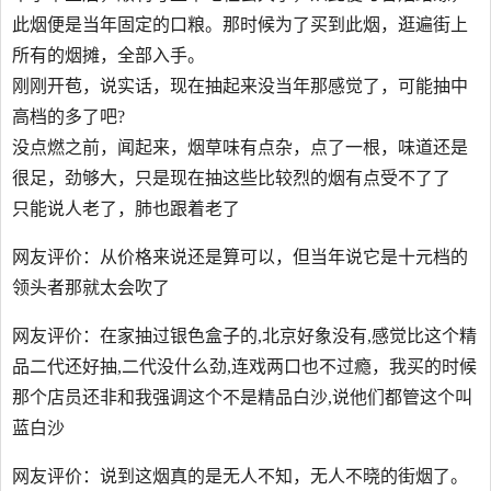
此烟便是当年固定的口粮。那时候为了买到此烟，逛遍街上
所有的烟摊，全部入手。
刚刚开苞，说实话，现在抽起来没当年那感觉了，可能抽中
高档的多了吧?
没点燃之前，闻起来，烟草味有点杂，点了一根，味道还是
很足，劲够大，只是现在抽这些比较烈的烟有点受不了了
只能说人老了，肺也跟着老了
网友评价：从价格来说还是算可以，但当年说它是十元档的
领头者那就太会吹了
网友评价：在家抽过银色盒子的,北京好象没有,感觉比这个精
品二代还好抽,二代没什么劲,连戏两口也不过瘾，我买的时候
那个店员还非和我强调这个不是精品白沙,说他们都管这个叫
蓝白沙
网友评价：说到这烟真的是无人不知，无人不晓的街烟了。