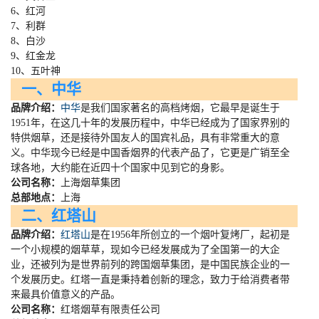
6、红河
7、利群
8、白沙
9、红金龙
10、五叶神
一、中华
品牌介绍：
中华
是我们国家著名的高档烤烟，它最早是诞生于
1951
年，在这几十年的发展历程中，中华已经成为了国家界别的
特供烟草，还是接待外国友人的国宾礼品，具有非常重大的意
义。中华现今已经是中国香烟界的代表产品了，它更是广销至全
球各地，大约能在近四十个国家中见到它的身影。
公司名称：
上海烟草集团
总部地点：
上海
二、红塔山
品牌介绍：
红塔山
是在
1956
年所创立的一个烟叶复烤厂，起初是
一个小规模的烟草草，现如今已经发展成为了全国第一的大企
业，还被列为是世界前列的跨国烟草集团，是中国民族企业的一
个发展历史。红塔一直是秉持着创新的理念，致力于给消费者带
来最具价值意义的产品。
公司名称：
红塔烟草有限责任公司