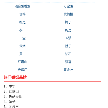
混合型香烟
(779)
万宝路
(331)
价格
(319)
黄鹤楼
(315)
都是
(272)
牌子
(193)
泰山
(183)
的是
(179)
一盒
(176)
玉溪
(172)
云烟
(169)
娇子
(167)
黄山
(162)
钻石
(161)
红塔山
(157)
双喜
(157)
卷烟厂
(154)
黄金叶
(151)
热门香烟品牌
1、中华
2、红塔山
3、极品云烟
4、娇子
5、芙蓉王