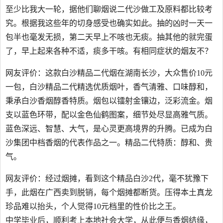
至少比我大一轮，据他们聊烟说二代沙做工及原料都比较考
究。根据我这些年的切身感受也确实如此。抽的凶时一天一
包半也毫发无损，第二天早上不咳也无痰。抽其他的就完蛋
了，早上起来各种不适，痰多干咳。有相同症状的烟友不？
网友评价：这款白沙精品二代烟在湖南长沙，大众售价10元
一包，白沙精品二代精选优质烟叶，香气清雅、口味醇和，
秉承白沙香烟醇香特质。烟包以镭射金镶边，泛彩流金。烟
支以蓝色环带，配以金色仙鹤图案，细节处尽显高雅气质。
蓝色深远、智慧、大气，是心灵更高境界的升腾。已成为白
沙集团中档香烟的代表作品之一。精品二代特质：醇和、贵
气。
网友评价：经过烟摊，看到这个精品白沙2代，毫不犹豫下
手，此烟在广西卖到脱销，每个烟摊都断货。压得本土真龙
珍品难以抬头，个人觉得10元档里的性价比之王。
中学毕业后，顺利考上本地社会大学，从此便与香烟结缘，