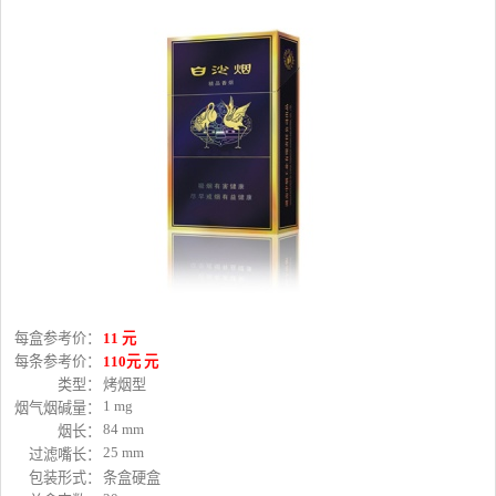
每盒参考价：
11 元
每条参考价：
110元 元
类型：
烤烟型
1 mg
烟气烟碱量：
84 mm
烟长：
25 mm
过滤嘴长：
包装形式：
条盒硬盒