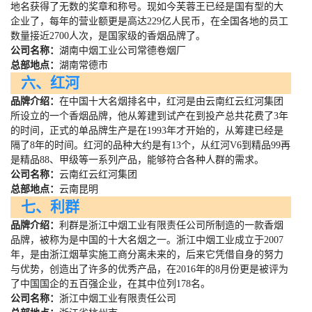
地名获得了无数的奖章和称号。现如今芙蓉王已经是国有型的大
企业了，每年的营业额更是高达
229
亿人民币，在全国各地的员工
数量接近
2700
人次，是国家级的香烟品牌了。
公司名称：
湖南中烟工业公司常德卷烟厂
总部地点：
湖南常德市
六、红河
品牌介绍：
在中国十大名烟排名中，红河是由云南红云红河集团
所设立的一个香烟品牌，他从筹建到试产在到投产总共花费了
3
年
的时间，正式的单品牌生产是在
1993
年才开始的，从筹建已经是
隔了
8
年的时间。红河的品种大约是有
13
个，从红河
V6
到精品
99
再
是精品
88
、甲级等一系列产品，能够符合各种人群的需求。
公司名称：
云南红云红河集团
总部地点：
云南昆明
七、利群
品牌介绍：
利群是浙江中烟工业有限责任公司所制造的一款香烟
品牌，被称为是中国的十大名烟之一。浙江中烟工业成立于
2007
年，是由浙江烟草实施工商分离未来的，后来它凭借自身的努力
与优势，创造出了许多的优秀产品，在
2016
年的
8
月份更是被评为
了中国国企的五百强企业，在其中位列
178
名。
公司名称：
浙江中烟工业有限责任公司