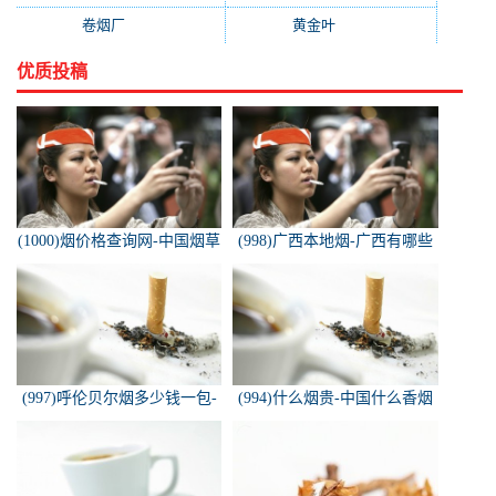
卷烟厂
(154)
黄金叶
(151)
优质投稿
(1000)烟价格查询网-中国烟草
(998)广西本地烟-广西有哪些
价格查询网
名烟
(997)呼伦贝尔烟多少钱一包-
(994)什么烟贵-中国什么香烟
白色的呼伦贝尔香烟多少钱一
价格最贵？
包