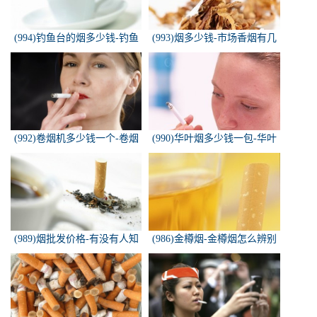
(994)钓鱼台的烟多少钱-钓鱼
(993)烟多少钱-市场香烟有几
台香烟价格有哪几种规格？
种 各多少钱一包
(992)卷烟机多少钱一个-卷烟
(990)华叶烟多少钱一包-华叶
机器多少钱一台
烟价格多少钱一包
(989)烟批发价格-有没有人知
(986)金樽烟-金樽烟怎么辨别
道，各种香烟批发价？
真假