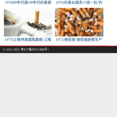
(978)80年代烟-80年代的香烟
(976)钓鱼台烟多少钱一包-钓
都有什么名称？
鱼台烟多少钱一包
(975)江唯林南烟笔趣阁-江唯
(972)骆驼烟-骆驼烟是哪生产
林南烟小说叫什么名字？
的
© 2012-2021 粤ICP备09211880号 |