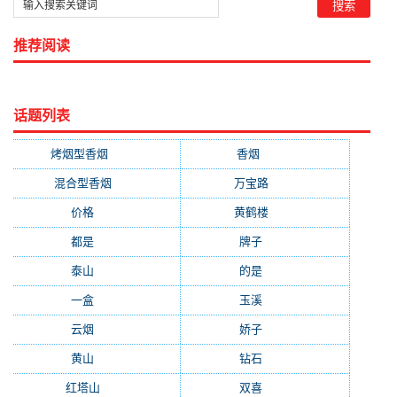
推荐阅读
话题列表
烤烟型香烟
(3677)
香烟
(2046)
混合型香烟
(779)
万宝路
(331)
价格
(319)
黄鹤楼
(315)
都是
(272)
牌子
(193)
泰山
(183)
的是
(179)
一盒
(176)
玉溪
(172)
云烟
(169)
娇子
(167)
黄山
(162)
钻石
(161)
红塔山
(157)
双喜
(157)