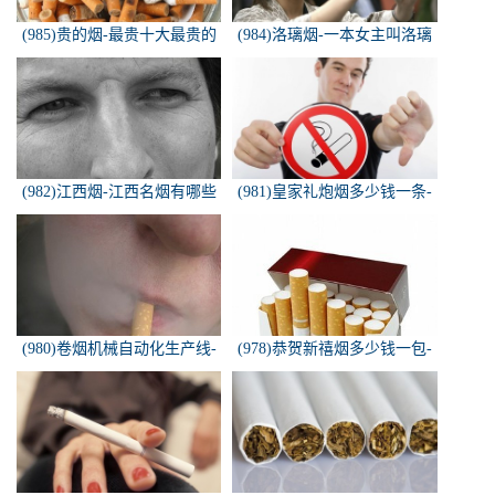
(985)贵的烟-最贵十大最贵的
(984)洛璃烟-一本女主叫洛璃
香烟是什么
烟的快穿小说，叫什么名字来
着？？？
(982)江西烟-江西名烟有哪些
(981)皇家礼炮烟多少钱一条-
皇家礼炮香烟零售多少钱一盒
(980)卷烟机械自动化生产线-
(978)恭贺新禧烟多少钱一包-
中国烟草机械集团
恭贺新禧香烟有细支的多少钱
一盒？