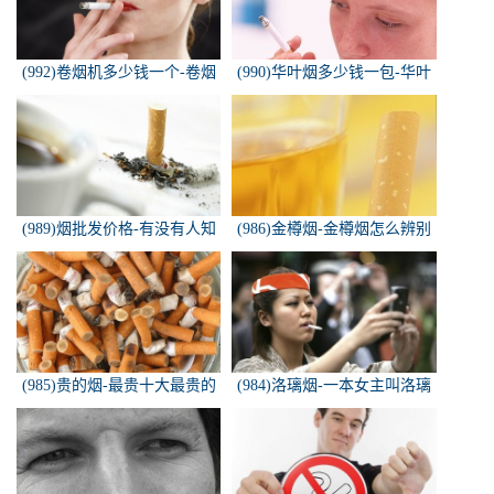
(992)卷烟机多少钱一个-卷烟
(990)华叶烟多少钱一包-华叶
机器多少钱一台
烟价格多少钱一包
(989)烟批发价格-有没有人知
(986)金樽烟-金樽烟怎么辨别
道，各种香烟批发价？
真假
(985)贵的烟-最贵十大最贵的
(984)洛璃烟-一本女主叫洛璃
香烟是什么
烟的快穿小说，叫什么名字来
着？？？