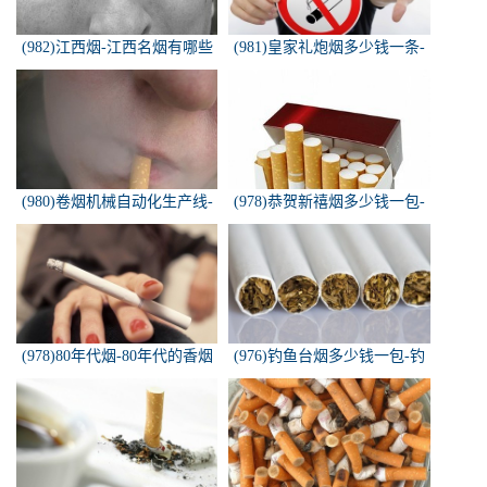
(982)江西烟-江西名烟有哪些
(981)皇家礼炮烟多少钱一条-
皇家礼炮香烟零售多少钱一盒
(980)卷烟机械自动化生产线-
(978)恭贺新禧烟多少钱一包-
中国烟草机械集团
恭贺新禧香烟有细支的多少钱
一盒？
(978)80年代烟-80年代的香烟
(976)钓鱼台烟多少钱一包-钓
都有什么名称？
鱼台烟多少钱一包