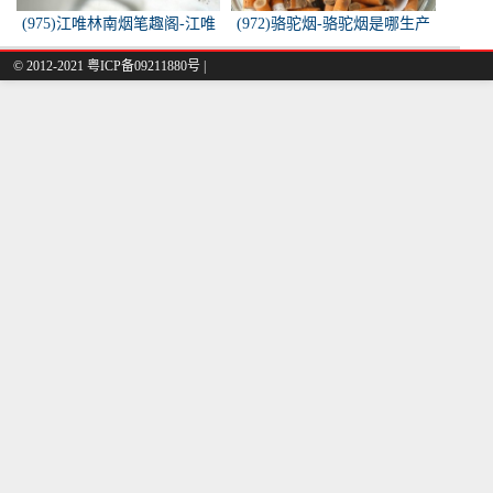
(975)江唯林南烟笔趣阁-江唯
(972)骆驼烟-骆驼烟是哪生产
林南烟小说叫什么名字？
的
© 2012-2021 粤ICP备09211880号 |