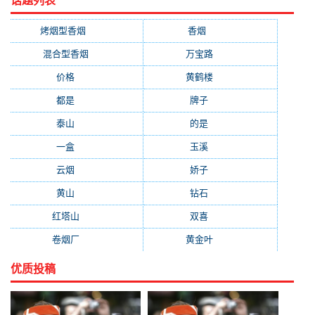
话题列表
烤烟型香烟
(3677)
香烟
(2046)
混合型香烟
(779)
万宝路
(331)
价格
(319)
黄鹤楼
(315)
都是
(272)
牌子
(193)
泰山
(183)
的是
(179)
一盒
(176)
玉溪
(172)
云烟
(169)
娇子
(167)
黄山
(162)
钻石
(161)
红塔山
(157)
双喜
(157)
卷烟厂
(154)
黄金叶
(151)
优质投稿