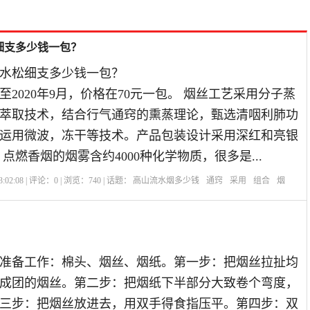
细支多少钱一包？
水松细支多少钱一包？
2020年9月，价格在70元一包。 烟丝工艺采用分子蒸
萃取技术，结合行气通窍的熏蒸理论，甄选清咽利肺功
运用微波，冻干等技术。产品包装设计采用深红和亮银
点燃香烟的烟雾含约4000种化学物质，很多是...
:02:08 | 评论：
0
| 浏览：
740
| 话题：
高山流水烟多少钱
通窍
采用
组合
烟
准备工作：棉头、烟丝、烟纸。第一步：把烟丝拉扯均
成团的烟丝。第二步：把烟纸下半部分大致卷个弯度，
三步：把烟丝放进去，用双手得食指压平。第四步：双