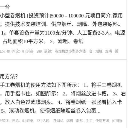
一台
卷烟机 [投资预计]50000 - 100000 元项目简介]家用
；提供技术安装培训、供应烟丝、烟嘴、外包装原料。
1。单套设备产量为1100支/分钟、人工配备2-3人、电源
0v、占地面积10平方米。 2。滤咀、卷纸
:57:48 | 评论：
0
| 浏览：
299
| 话题：
卷烟机器小型多少钱一台
烟机
烟嘴
设
用方法？
手工卷烟机的使用方法如下图所示： 1、将手工卷烟机
，用手指卡住，如图所示： 2、将烟丝放进卡槽。 3、右
，放入白色过滤嘴烟头。 4、将卷烟纸一张竖着插入卡
 5、滚动卷烟机，使得烟纸随烟丝卷入包裹...
:57:31 | 评论：
0
| 浏览：
32
| 话题：
卷烟机
烟机
烟丝
手工
使用方法
如图所