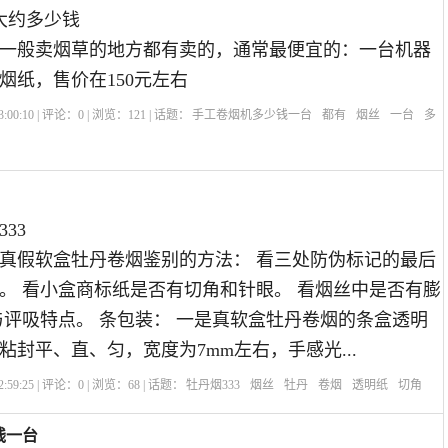
大约多少钱
一般卖烟草的地方都有卖的，通常最便宜的：一台机器
烟纸，售价在150元左右
:00:10 | 评论：
0
| 浏览：
121
| 话题：
手工卷烟机多少钱一台
都有
烟丝
一台
多
33
真假软盒牡丹卷烟鉴别的方法： 看三处防伪标记的最后
。 看小盒商标纸是否有切角和针眼。 看烟丝中是否有膨
与评吸特点。 条包装： 一是真软盒牡丹卷烟的条盒透明
粘封平、直、匀，宽度为7mm左右，手感光...
:59:25 | 评论：
0
| 浏览：
68
| 话题：
牡丹烟333
烟丝
牡丹
卷烟
透明纸
切角
钱一台