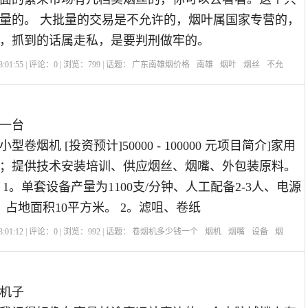
量的。 大批量的交易是不允许的，烟叶属国家专营的，
，抓到的话属走私，是要判刑做牢的。
:01:55 | 评论：
0
| 浏览：
799
| 话题：
广东南雄烟价格
南雄
烟叶
烟丝
不允
一台
卷烟机 [投资预计]50000 - 100000 元项目简介]家用
；提供技术安装培训、供应烟丝、烟嘴、外包装原料。
1。单套设备产量为1100支/分钟、人工配备2-3人、电源
0v、占地面积10平方米。 2。滤咀、卷纸
:01:12 | 评论：
0
| 浏览：
992
| 话题：
卷烟机多少钱一个
烟机
烟嘴
设备
烟
机子