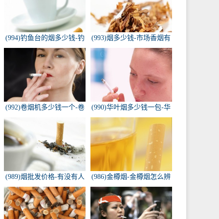
(994)钓鱼台的烟多少钱-钓
(993)烟多少钱-市场香烟有
鱼台香烟价格有哪几种规
几种 各多少钱一包
格？
(992)卷烟机多少钱一个-卷
(990)华叶烟多少钱一包-华
烟机器多少钱一台
叶烟价格多少钱一包
(989)烟批发价格-有没有人
(986)金樽烟-金樽烟怎么辨
知道，各种香烟批发价？
别真假