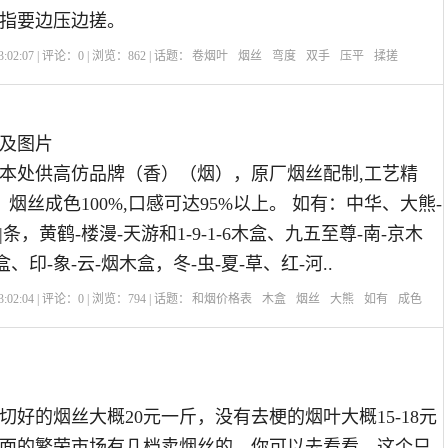
指要边压边搓。
:02:07 | 评论：
0
| 浏览：
862
| 话题：
卷烟叶
烟丝
弯度
双手
压平
揉搓
及图片
本处供高仿品牌（香）（烟），原厂烟丝配制,工艺精
烟丝成色100%,口感可达95%以上。 如有：中华、大熊-
条，黄鹤-楼漫-天游和1-9-1-6木盒、九五至尊-南-京木
、印-象-云-烟木盒，冬-虫-夏-草、红-河..
:02:04 | 评论：
0
| 浏览：
794
| 话题：
和烟价格表
木盒
烟丝
大熊
如有
成色
切好的烟丝大概20元一斤，没有去梗的烟叶大概15-18元
面的繁荣市场有几档卖烟丝的，你可以去看看。这个只