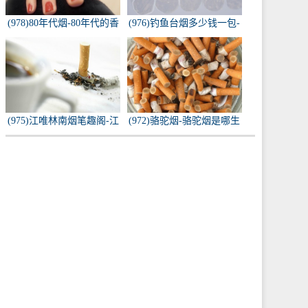
(978)80年代烟-80年代的香
(976)钓鱼台烟多少钱一包-
烟都有什么名称？
钓鱼台烟多少钱一包
(975)江唯林南烟笔趣阁-江
(972)骆驼烟-骆驼烟是哪生
唯林南烟小说叫什么名
产的
字？