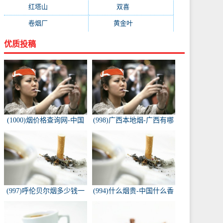
红塔山
(157)
双喜
(157)
卷烟厂
(154)
黄金叶
(151)
优质投稿
(1000)烟价格查询网-中国
(998)广西本地烟-广西有哪
烟草价格查询网
些名烟
(997)呼伦贝尔烟多少钱一
(994)什么烟贵-中国什么香
包-白色的呼伦贝尔香烟多
烟价格最贵？
少钱一包