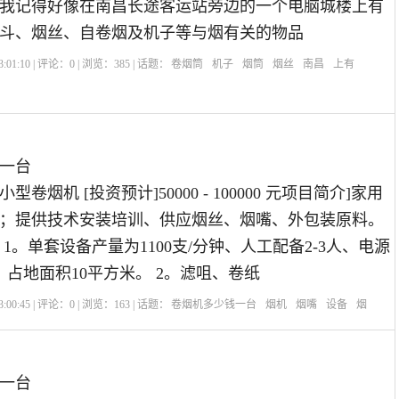
我记得好像在南昌长途客运站旁边的一个电脑城楼上有
斗、烟丝、自卷烟及机子等与烟有关的物品
:01:10 | 评论：
0
| 浏览：
385
| 话题：
卷烟筒
机子
烟筒
烟丝
南昌
上有
一台
卷烟机 [投资预计]50000 - 100000 元项目简介]家用
；提供技术安装培训、供应烟丝、烟嘴、外包装原料。
1。单套设备产量为1100支/分钟、人工配备2-3人、电源
0v、占地面积10平方米。 2。滤咀、卷纸
:00:45 | 评论：
0
| 浏览：
163
| 话题：
卷烟机多少钱一台
烟机
烟嘴
设备
烟
一台