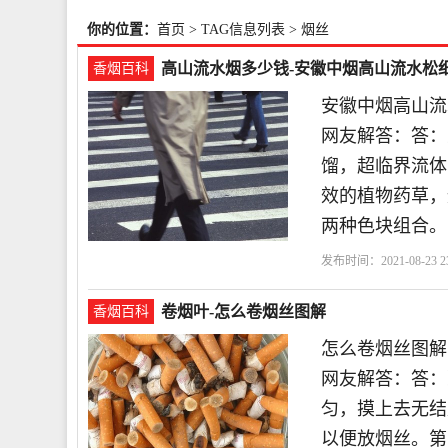
你的位置：
首页
> TAG信息列表 > 烟丝
高山流水烟多少钱-安徽中烟高山流水松
香烟百科
安徽中烟高山流
网友解答：答：至
馏，超临界流体
效的植物药草，
两种色块组合。 
发布时间：2021-08-23 23
丝
药草
卷烟叶-怎么卷烟丝图解
香烟百科
怎么卷烟丝图解
网友解答：答：
匀，摸上去无结
以便放烟丝。第