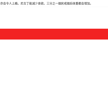
亦会令人上瘾。尼古丁能减少食欲。三分之一烟民戒烟后体重都会增加。