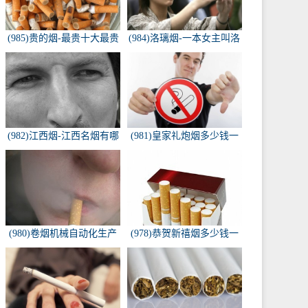
(985)贵的烟-最贵十大最贵
(984)洛璃烟-一本女主叫洛
的香烟是什么
璃烟的快穿小说，叫什么
名字来着？？？
(982)江西烟-江西名烟有哪
(981)皇家礼炮烟多少钱一
些
条-皇家礼炮香烟零售多少
钱一盒
(980)卷烟机械自动化生产
(978)恭贺新禧烟多少钱一
线-中国烟草机械集团
包-恭贺新禧香烟有细支的
多少钱一盒？