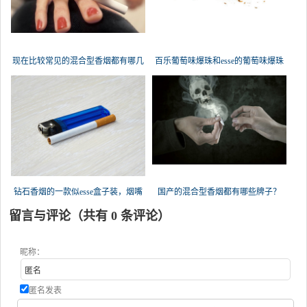
现在比较常见的混合型香烟都有哪几
百乐葡萄味爆珠和esse的葡萄味爆珠
钻石香烟的一款似esse盒子装，烟嘴
国产的混合型香烟都有哪些牌子？
是
留言与评论（共有
0
条评论）
昵称：
匿名发表