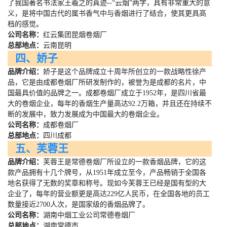
了我国著名书法家王羲之的真迹
--
“云烟”两字，具有非常重大的意
义，是将中国古代的属书香气中与香烟进行了结合，使其更具高
档的感觉。
公司名称：
红云集团昆烟卷烟厂
总部地点：
云南昆明
四、娇子
品牌介绍：
娇子是这个品牌成立十周年所创立的一款战略性徐产
品，它是由成都卷烟厂所研发制作的，被誉为是成都的名片，中
国最具价值的品牌之一。成都卷烟厂成立于
1952
年，是四川省最
大的卷烟企业，每年的香烟生产量高达
92.2
万箱，并且还在持续不
断的发展中，致力发展成为中国最大的卷烟企业。
公司名称：
成都卷烟厂
总部地点：
四川成都
五、芙蓉王
品牌介绍：
芙蓉王是常德卷烟厂所设立的一款香烟品牌，它的这
款产品拥有十几个牌号，从
1951
年成立至今，产品畅销于全国各
地名获得了无数的奖章和称号。现如今芙蓉王已经是国有型的大
企业了，每年的营业额更是高达
229
亿人民币，在全国各地的员工
数量接近
2700
人次，是国家级的香烟品牌了。
公司名称：
湖南中烟工业公司常德卷烟厂
总部地点：
湖南常德市