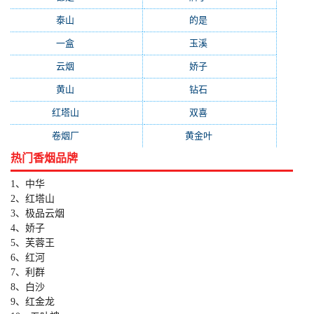
泰山
(183)
的是
(179)
一盒
(176)
玉溪
(172)
云烟
(169)
娇子
(167)
黄山
(162)
钻石
(161)
红塔山
(157)
双喜
(157)
卷烟厂
(154)
黄金叶
(151)
热门香烟品牌
1、中华
2、红塔山
3、极品云烟
4、娇子
5、芙蓉王
6、红河
7、利群
8、白沙
9、红金龙