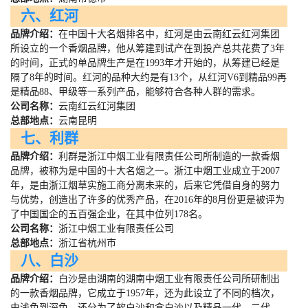
六、红河
品牌介绍：
在中国十大名烟排名中，红河是由云南红云红河集团
所设立的一个香烟品牌，他从筹建到试产在到投产总共花费了
3
年
的时间，正式的单品牌生产是在
1993
年才开始的，从筹建已经是
隔了
8
年的时间。红河的品种大约是有
13
个，从红河
V6
到精品
99
再
是精品
88
、甲级等一系列产品，能够符合各种人群的需求。
公司名称：
云南红云红河集团
总部地点：
云南昆明
七、利群
品牌介绍：
利群是浙江中烟工业有限责任公司所制造的一款香烟
品牌，被称为是中国的十大名烟之一。浙江中烟工业成立于
2007
年，是由浙江烟草实施工商分离未来的，后来它凭借自身的努力
与优势，创造出了许多的优秀产品，在
2016
年的
8
月份更是被评为
了中国国企的五百强企业，在其中位列
178
名。
公司名称：
浙江中烟工业有限责任公司
总部地点：
浙江省杭州市
八、白沙
品牌介绍：
白沙是由湖南的湖南中烟工业有限责任公司所研制出
的一款香烟品牌，它成立于
1957
年，还为此设立了不同的档次，
由浅色到深色，还分为了软白沙和盒白沙以及精品一代、二代、