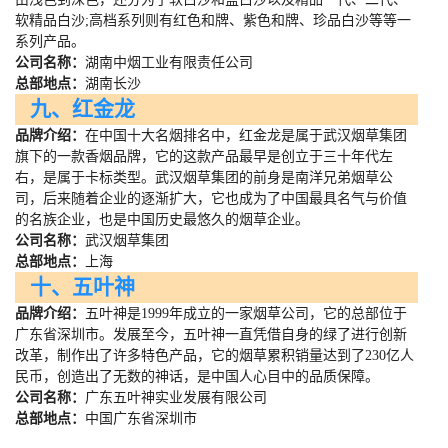
软精品白沙
;
高档系列则有红色和牌、紫色和牌、珍品白沙等等一
系列产品。
公司名称：
湖南中烟工业有限责任公司
总部地点：
湖南长沙
九、红金龙
品牌介绍：
在中国十大名烟排名中，红金龙是属于武汉烟草集团
旗下的一款香烟品牌，它的这款产品最早是创立于三十年代左
右，是属于卡标类型。武汉烟草集团的前身是南洋兄弟烟草公
司，后来随着企业的逐渐扩大，它也成为了中国最具名气与价值
的名族企业，也是中国历史最悠久的烟草企业。
公司名称：
武汉烟草集团
总部地点：
上海
十、五叶神
品牌介绍：
五叶神是
1999
年成立的一家烟草公司，它的总部位于
广东省深圳市。发展至今，五叶神一直凭借自身的绿了进行创新
改革，制作出了许多特色产品，它的烟草累积销量达到了
230
亿人
民币，创造出了无数的神话，是中国人心目中的品质保障。
公司名称：
广东五叶神实业发展有限公司
总部地点：
中国广东省深圳市