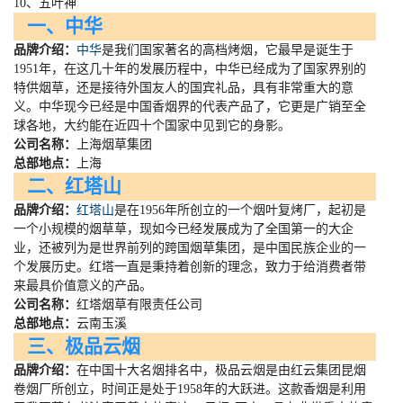
10、五叶神
一、中华
品牌介绍：
中华
是我们国家著名的高档烤烟，它最早是诞生于
1951
年，在这几十年的发展历程中，中华已经成为了国家界别的
特供烟草，还是接待外国友人的国宾礼品，具有非常重大的意
义。中华现今已经是中国香烟界的代表产品了，它更是广销至全
球各地，大约能在近四十个国家中见到它的身影。
公司名称：
上海烟草集团
总部地点：
上海
二、红塔山
品牌介绍：
红塔山
是在
1956
年所创立的一个烟叶复烤厂，起初是
一个小规模的烟草草，现如今已经发展成为了全国第一的大企
业，还被列为是世界前列的跨国烟草集团，是中国民族企业的一
个发展历史。红塔一直是秉持着创新的理念，致力于给消费者带
来最具价值意义的产品。
公司名称：
红塔烟草有限责任公司
总部地点：
云南玉溪
三、极品云烟
品牌介绍：
在中国十大名烟排名中，极品云烟是由红云集团昆烟
卷烟厂所创立，时间正是处于
1958
年的大跃进。这款香烟是利用